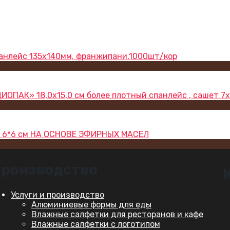
анлейс 135х140мм, франжипани.1000шт/кор
ПАК» 18,0х15,0 см более плотный спанлейс , сашет 7х
ше 6*6 см НА ОСНОВЕ ЭФИРНЫХ МАСЕЛ
роизводство
Услуги и производство
Алюминиевые формы для еды
Влажные салфетки для ресторанов и кафе
Влажные салфетки с логотипом