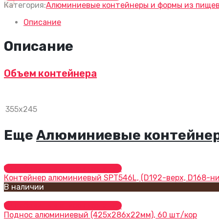
Категория:
Алюминиевые контейнеры и формы из пищев
Описание
Описание
Объем контейнера
355х245
Еще
Алюминиевые контейнер
Добавить в список желаний
Контейнер алюминиевый SPТ546L, (D192-верх, D168-низ
В наличии
Добавить в список желаний
Поднос алюминиевый (425x286x22мм), 60 шт/кор