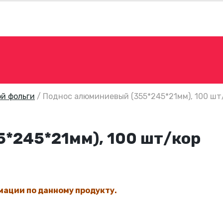
й фольги
/
Поднос алюминиевый (355*245*21мм), 100 шт
*245*21мм), 100 шт/кор
мации по данному продукту.