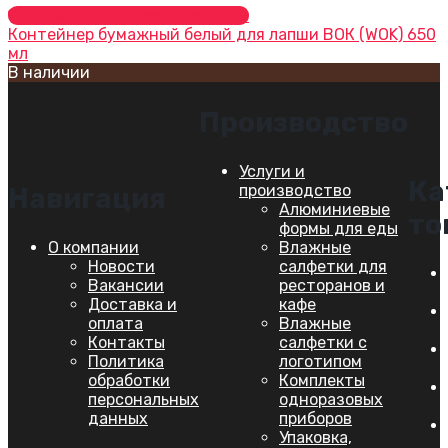
Добавить в список желаний
Контейнер бумажный белый для лапши ВОК (WOK) 650
мл
В наличии
Производство
Услуги и
Ка
производство
Навигация
Алюминиевые
то
формы для еды
О компании
Влажные
Новости
салфетки для
Вакансии
ресторанов и
Доставка и
кафе
оплата
Влажные
Контакты
салфетки с
Политика
логотипом
обработки
Комплекты
персональных
одноразовых
данных
приборов
Упаковка,